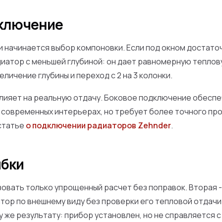
дключение
 начинается выбор компоновки. Если под окном достаточ
иатор с меньшей глубиной: он дает равномерную теплову
еличение глубины и переход с 2 на 3 колонки.
лияет на реальную отдачу. Боковое подключение обесп
в современных интерьерах, но требует более точного п
статье
о подключении радиаторов Zehnder
.
бки
зовать только упрощенный расчет без поправок. Вторая - 
тор по внешнему виду без проверки его тепловой отдачи
у же результату: прибор установлен, но не справляется с