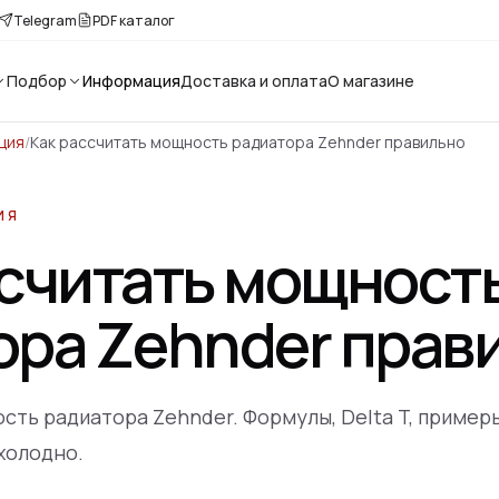
Telegram
PDF каталог
Подбор
Информация
Доставка и оплата
О магазине
ция
/
Как рассчитать мощность радиатора Zehnder правильно
ИЯ
ссчитать мощност
ора Zehnder прав
сть радиатора Zehnder. Формулы, Delta T, примеры
 холодно.