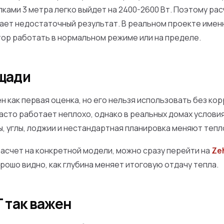
ками 3 метра легко выйдет на 2400-2600 Вт. Поэтому ра
дает недостаточный результат. В реальном проекте имен
тор работать в нормальном режиме или на пределе.
ощади
 как первая оценка, но его нельзя использовать без ко
 часто работает неплохо, однако в реальных домах услови
, углы, лоджии и нестандартная планировка меняют тепл
асчет на конкретной модели, можно сразу перейти на
Ze
орошо видно, как глубина меняет итоговую отдачу тепла.
T так важен