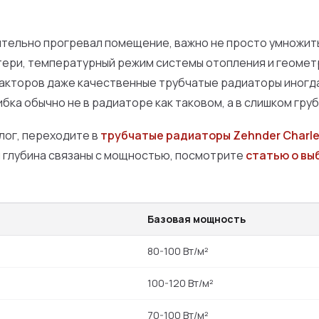
тельно прогревал помещение, важно не просто умножит
отери, температурный режим системы отопления и геомет
факторов даже качественные трубчатые радиаторы иногд
ибка обычно не в радиаторе как таковом, а в слишком гру
лог, переходите в
трубчатые радиаторы Zehnder Charl
и глубина связаны с мощностью, посмотрите
статью о вы
Базовая мощность
80-100 Вт/м²
100-120 Вт/м²
70-100 Вт/м²