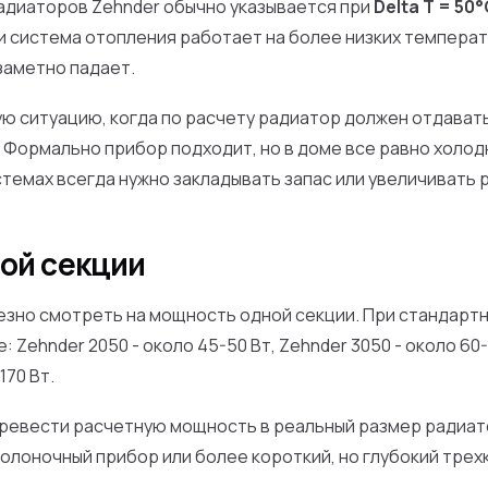
диаторов Zehnder обычно указывается при
Delta T = 50°
и система отопления работает на более низких температ
заметно падает.
ю ситуацию, когда по расчету радиатор должен отдавать 
. Формально прибор подходит, но в доме все равно холод
темах всегда нужно закладывать запас или увеличивать 
ой секции
езно смотреть на мощность одной секции. При стандарт
 Zehnder 2050 - около 45-50 Вт, Zehnder 3050 - около 60
170 Вт.
ревести расчетную мощность в реальный размер радиато
колоночный прибор или более короткий, но глубокий трех