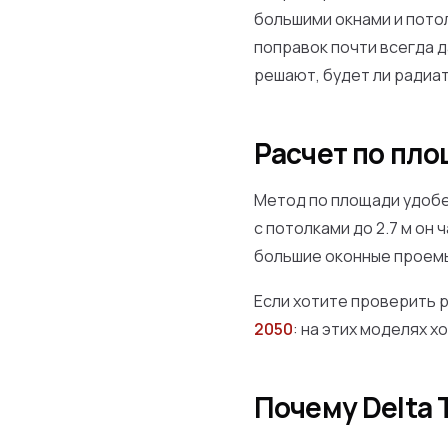
большими окнами и потол
поправок почти всегда 
решают, будет ли радиа
Расчет по пл
Метод по площади удобен
с потолками до 2.7 м он
большие оконные проемы
Если хотите проверить р
2050
: на этих моделях х
Почему Delta 