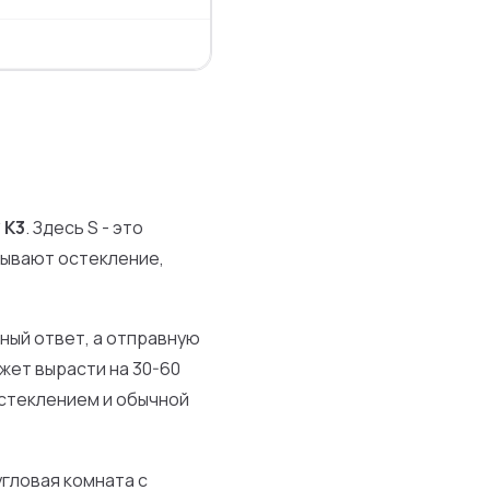
* K3
. Здесь S - это
тывают остекление,
ный ответ, а отправную
жет вырасти на 30-60
остеклением и обычной
угловая комната с