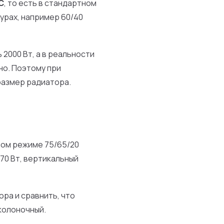
C
, то есть в стандартном
урах, например 60/40
2000 Вт, а в реальности
но. Поэтому при
размер радиатора.
ном режиме 75/65/20
-70 Вт, вертикальный
ра и сравнить, что
колоночный.