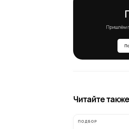
Пришлём п
По
Читайте такж
ПОДБОР