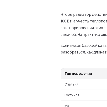
Чтобы радиатор действи
100 Вт, а учесть теплоп
за игнорирования этих 
задачей. На практике ош
Если нужен базовый ката
разобраться, как длина 
Тип помещения
Спальня
Гостиная
Кухня