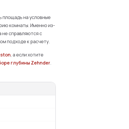
ь площадь на условные
рию комнаты. Именно из-
а не справляются с
бом подходе к расчету.
eston
, а если хотите
боре глубины Zehnder
.