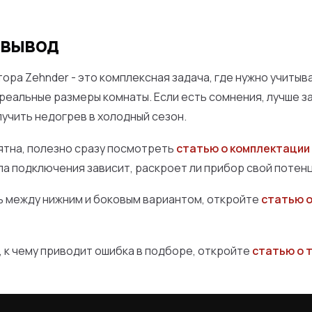
 вывод
ра Zehnder - это комплексная задача, где нужно учитыв
реальные размеры комнаты. Если есть сомнения, лучше 
лучить недогрев в холодный сезон.
ятна, полезно сразу посмотреть
статью о комплектации
ла подключения зависит, раскроет ли прибор свой потенц
ь между нижним и боковым вариантом, откройте
статью о
 к чему приводит ошибка в подборе, откройте
статью о 