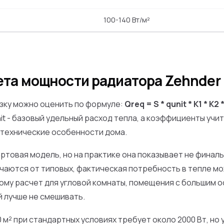
100-140 Вт/м²
ета мощности радиатора Zehnder
зку можно оценить по формуле:
Qreq = S * qunit * K1 * K2 
t - базовый удельный расход тепла, а коэффициенты учи
отехнические особенности дома.
ртовая модель, но на практике она показывает не финаль
ичаются от типовых, фактическая потребность в тепле мо
ому расчет для угловой комнаты, помещения с большим 
 лучше не смешивать.
м² при стандартных условиях требует около 2000 Вт, но 