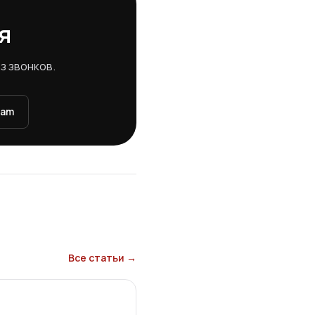
я
з звонков.
ram
Все статьи →