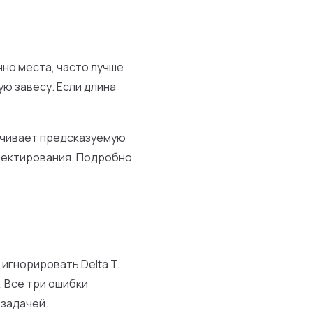
но места, часто лучше
ю завесу. Если длина
ечивает предсказуемую
роектирования. Подробно
игнорировать Delta T.
. Все три ошибки
 задачей.