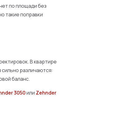
счет по площади без
но такие поправки
рректировок. В квартире
я сильно различаются:
овой баланс.
hnder 3050
или
Zehnder