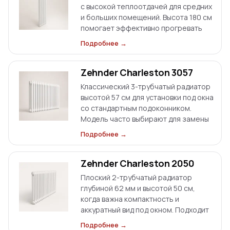
с высокой теплоотдачей для средних
и больших помещений. Высота 180 см
помогает эффективно прогревать
пространство по высоте стены.
Подробнее →
Доступны боковое и нижнее
подключение.
Zehnder Charleston 3057
Классический 3-трубчатый радиатор
высотой 57 см для установки под окна
со стандартным подоконником.
Модель часто выбирают для замены
старых батарей без переноса труб и
Подробнее →
изменения схемы подключения.
Zehnder Charleston 2050
Плоский 2-трубчатый радиатор
глубиной 62 мм и высотой 50 см,
когда важна компактность и
аккуратный вид под окном. Подходит
для помещений с ограниченным
Подробнее →