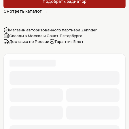
Подобрать радиатор
Смотреть каталог
→
Магазин авторизованного партнера Zehnder
Склады в Москве и Санкт-Петербурге
Доставка по России
Гарантия 5 лет
Подбор радиатора Zehnder Charles
Выберите модель, количество секций, цвет и тип подк