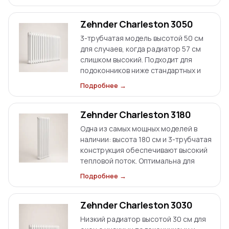
пространством у стены и узких
проходов.
Zehnder Charleston 3050
3-трубчатая модель высотой 50 см
для случаев, когда радиатор 57 см
слишком высокий. Подходит для
подоконников ниже стандартных и
дает более высокую теплоотдачу,
Подробнее →
чем 2-трубчатые версии при близкой
длине.
Zehnder Charleston 3180
Одна из самых мощных моделей в
наличии: высота 180 см и 3-трубчатая
конструкция обеспечивают высокий
тепловой поток. Оптимальна для
просторных помещений и зон, где
Подробнее →
нужен заметный запас по
отопительной мощности.
Zehnder Charleston 3030
Низкий радиатор высотой 30 см для