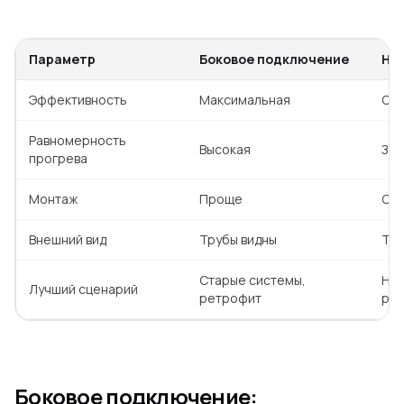
Параметр
Боковое подключение
Ни
Эффективность
Максимальная
Обы
Равномерность
Высокая
Зав
прогрева
Монтаж
Проще
Сл
Внешний вид
Трубы видны
Тру
Старые системы,
Нов
Лучший сценарий
ретрофит
раз
Боковое подключение: