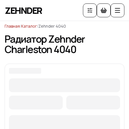
ZEHNDER
Главная
/
Каталог
/
Zehnder 4040
Радиатор Zehnder
Charleston
4040
Рассчитать Zehnder Charleston
Выберите количество секций, цвет и тип подключения 
40