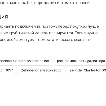
ость монтажа без переделки системы отопления.
ция
варианты подключения, поэтому перед покупкой лучше
щие трубы и какой монтаж планируется. Также нужно
апорной арматуры, термостатического клапана и
Zehnder Charleston Technoline
расчет мощности радиатора
ton 3057
Zehnder Charleston 2056
Zehnder Charleston 3