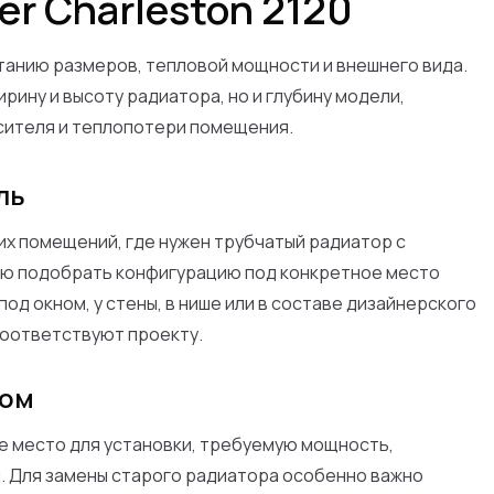
er Charleston 2120
етанию размеров, тепловой мощности и внешнего вида.
рину и высоту радиатора, но и глубину модели,
сителя и теплопотери помещения.
ль
х помещений, где нужен трубчатый радиатор с
ью подобрать конфигурацию под конкретное место
од окном, у стены, в нише или в составе дизайнерского
соответствуют проекту.
зом
е место для установки, требуемую мощность,
. Для замены старого радиатора особенно важно