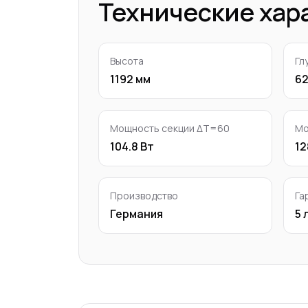
Технические хар
Высота
Гл
1192 мм
62
Мощность секции ΔT=60
Мо
104.8 Вт
12
Производство
Га
Германия
5 