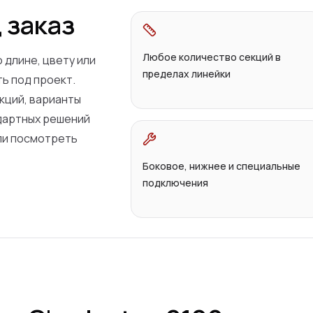
 заказ
Любое количество секций в
 длине, цвету или
пределах линейки
ь под проект.
кций, варианты
дартных решений
ли посмотреть
Боковое, нижнее и специальные
подключения