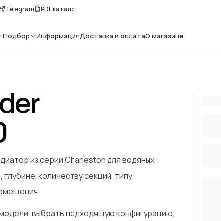
Telegram
PDF каталог
Подбор
Информация
Доставка и оплата
О магазине
der
Расс
Выбери
0
адиатор из серии Charleston для водяных
 глубине, количеству секций, типу
помещения.
 модели, выбрать подходящую конфигурацию,