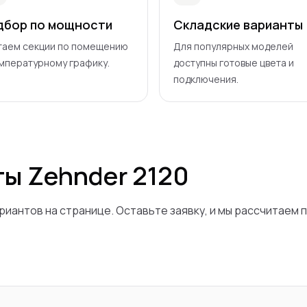
дбор по мощности
Складские варианты
таем секции по помещению
Для популярных моделей
емпературному графику.
доступны готовые цвета и
подключения.
ты Zehnder
2120
риантов на странице. Оставьте заявку, и мы рассчитаем 