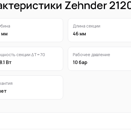
актеристики Zehnder
212
убина
Длина секции
 мм
46 мм
щность секции ΔT=70
Рабочее давление
8.1 Вт
10 бар
рантия
лет