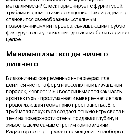
металлический блеск гармонирует с фурнитурой,
трубами и элементами освещения. Такой радиатор
становится своеобразным «стальным
позвоночником» интерьера, связывающим грубую
фактуру стен и утончённые детали мебели в единое
целое.
Минимализм: когда ничего
лишнего
В лаконичных современных интерьерах, где
ценится чистота форм и абсолютный визуальный
порядок, Zehnder 2180 воспринимается как часть
архитектуры - продуманная и выверенная деталь,
продолжающая геометрию пространства. Его
трубчатая структура создаёт тонкую игру света и
тени на поверхности стены, придавая глубину и
живость даже самым строгим композициям.
Радиатор не перегружает помещение - наоборот,