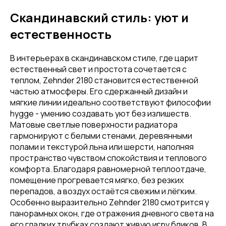
Скандинавский стиль: уют и
естественность
В интерьерах в скандинавском стиле, где царит
естественный свет и простота сочетается с
теплом, Zehnder 2180 становится естественной
частью атмосферы. Его сдержанный дизайн и
мягкие линии идеально соответствуют философии
hygge - умению создавать уют без излишеств.
Матовые светлые поверхности радиатора
гармонируют с белыми стенами, деревянными
полами и текстурой льна или шерсти, наполняя
пространство чувством спокойствия и теплового
комфорта. Благодаря равномерной теплоотдаче,
помещение прогревается мягко, без резких
перепадов, а воздух остаётся свежим и лёгким.
Особенно выразительно Zehnder 2180 смотрится у
панорамных окон, где отражения дневного света на
его гладких трубках создают живую игру бликов. В