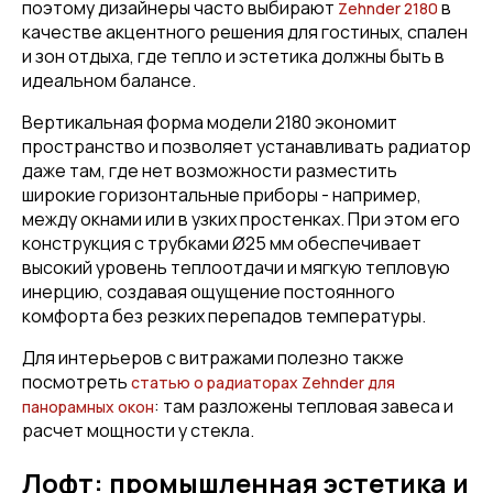
поэтому дизайнеры часто выбирают
в
Zehnder 2180
качестве акцентного решения для гостиных, спален
и зон отдыха, где тепло и эстетика должны быть в
идеальном балансе.
Вертикальная форма модели 2180 экономит
пространство и позволяет устанавливать радиатор
даже там, где нет возможности разместить
широкие горизонтальные приборы - например,
между окнами или в узких простенках. При этом его
конструкция с трубками Ø25 мм обеспечивает
высокий уровень теплоотдачи и мягкую тепловую
инерцию, создавая ощущение постоянного
комфорта без резких перепадов температуры.
Для интерьеров с витражами полезно также
посмотреть
статью о радиаторах Zehnder для
: там разложены тепловая завеса и
панорамных окон
расчет мощности у стекла.
Лофт: промышленная эстетика и