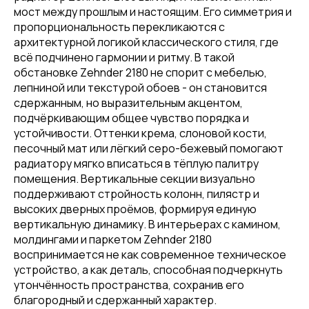
мост между прошлым и настоящим. Его симметрия и
пропорциональность перекликаются с
архитектурной логикой классического стиля, где
всё подчинено гармонии и ритму. В такой
обстановке Zehnder 2180 не спорит с мебелью,
лепниной или текстурой обоев - он становится
сдержанным, но выразительным акцентом,
подчёркивающим общее чувство порядка и
устойчивости. Оттенки крема, слоновой кости,
песочный мат или лёгкий серо-бежевый помогают
радиатору мягко вписаться в тёплую палитру
помещения. Вертикальные секции визуально
поддерживают стройность колонн, пилястр и
высоких дверных проёмов, формируя единую
вертикальную динамику. В интерьерах с камином,
молдингами и паркетом Zehnder 2180
воспринимается не как современное техническое
устройство, а как деталь, способная подчеркнуть
утончённость пространства, сохранив его
благородный и сдержанный характер.