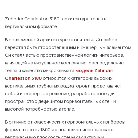
Zehnder Charleston 3180: архитектура тепла в
вертикальном формате
В современной архитектуре отопительный прибор
перестал быть второстепенным инженерным элементом.
Он стал частью пространственной логики интерьера,
влияющей на визуальное восприятие, распределение
тепла и качество микроклимата
модель Zehnder
Charleston 3180
относится к категории высоких
вертикальных трубчатых радиаторов и представляет
собой инженерное решение, разработанное для
пространств с дефицитом горизонтальных стен и
высокой потребностью в тепле.
В отличие от классических горизонтальных приборов,
формат высоты 1800 мм позволяет использовать
вертикальную плоскость стены как активный